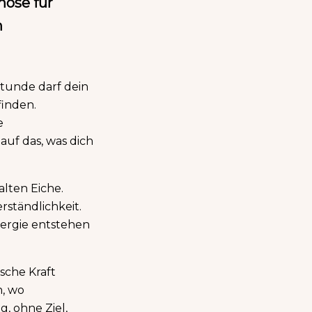
nose für
n
stunde darf dein
finden.
e
auf das, was dich
alten Eiche.
erständlichkeit.
nergie entstehen
sche Kraft
n, wo
, ohne Ziel,