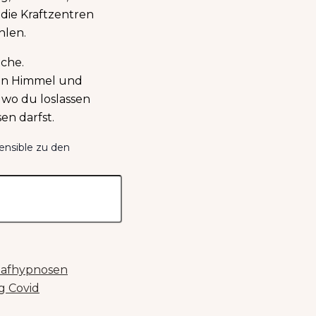
 die Kraftzentren
hlen.
ache.
den Himmel und
 wo du loslassen
en darfst.
sensible zu den
lafhypnosen
g Covid