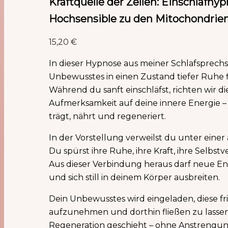
Kraftquelle der Zellen: Einschlafhyp
Hochsensible zu den Mitochondrie
15,20
€
In dieser Hypnose aus meiner Schlafsprech
Unbewusstes in einen Zustand tiefer Ruhe 
Während du sanft einschläfst, richten wir di
Aufmerksamkeit auf deine innere Energie – 
trägt, nährt und regeneriert.
In der Vorstellung verweilst du unter einer 
Du spürst ihre Ruhe, ihre Kraft, ihre Selbstv
Aus dieser Verbindung heraus darf neue E
und sich still in deinem Körper ausbreiten.
Dein Unbewusstes wird eingeladen, diese fri
aufzunehmen und dorthin fließen zu lasse
Regeneration geschieht – ohne Anstrengung