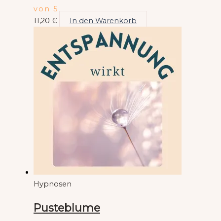
von 5
11,20
€
In den Warenkorb
Hypnosen
Pusteblume