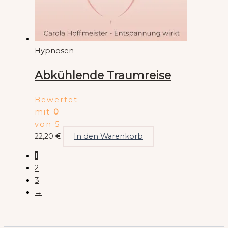
Hypnosen
Abkühlende Traumreise
Bewertet
mit
0
von 5
22,20
€
In den Warenkorb
1
2
3
→