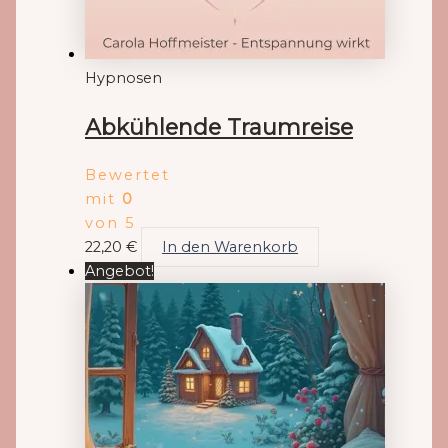
Hypnosen
Abkühlende Traumreise
Bewertet
mit
0
von 5
22,20
€
In den Warenkorb
Angebot!