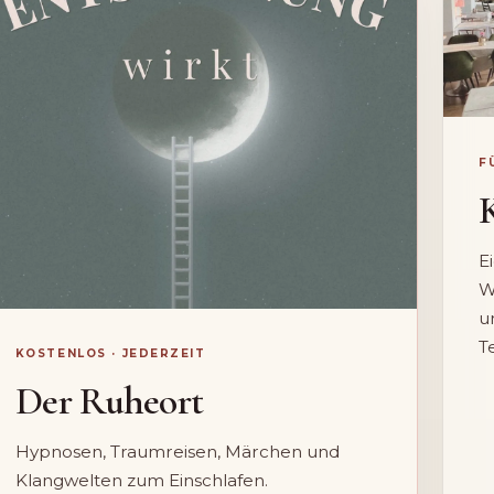
F
E
W
u
T
KOSTENLOS · JEDERZEIT
Der Ruheort
Hypnosen, Traumreisen, Märchen und
Klangwelten zum Einschlafen.