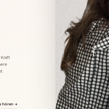
 Kraft
nere
st
os hören →