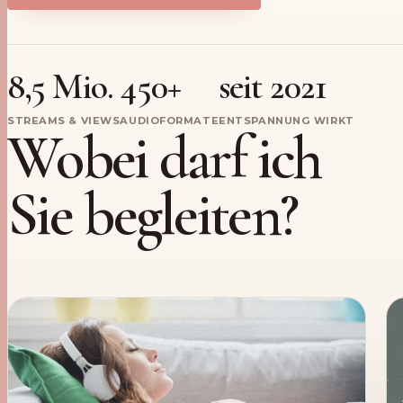
8,5 Mio.
450+
seit 2021
STREAMS & VIEWS
AUDIOFORMATE
ENTSPANNUNG WIRKT
Wobei darf ich
Sie begleiten?