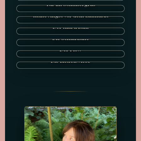
Tür im Sommergras
Keine Angst vor dem Zahnarzt
Der Klartraum
Die Schlafdüne
Der Flow
Die Bienenwiese