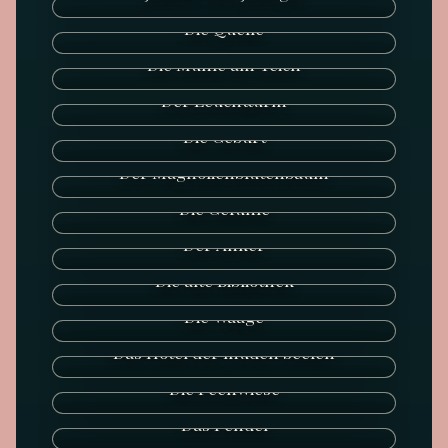
Die Quelle
Die Mühle am Teich
Der Leuchtturm
Die Geburt
Der Magnolienblütenbaum
Die Gefühle
Der Anker
Die alte Bibliothek
Die Waage
Das Hotel der müden Seelen
Die Feenwiese
Das Pendel