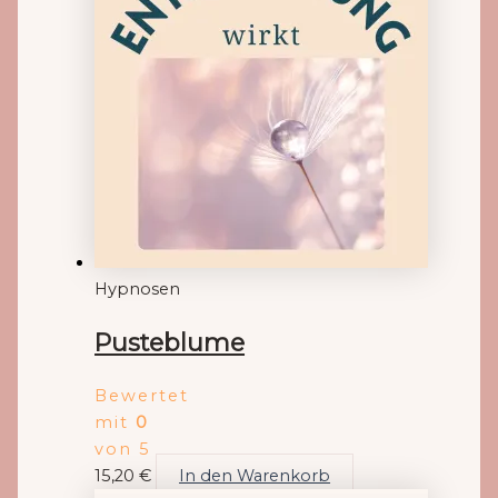
Hypnosen
Pusteblume
Bewertet
mit
0
von 5
15,20
€
In den Warenkorb