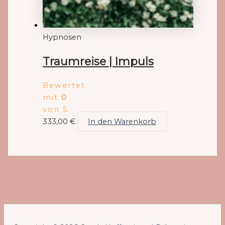
Hypnosen
Traumreise | Impuls
Bewertet
mit
0
von 5
333,00
€
In den Warenkorb