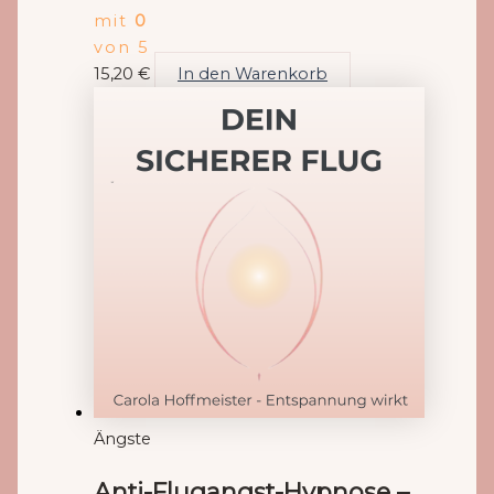
mit
0
von 5
15,20
€
In den Warenkorb
Ängste
Anti-Flugangst-Hypnose –