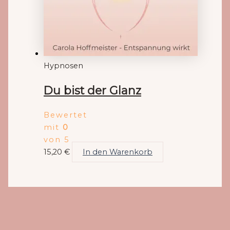
Hypnosen
Du bist der Glanz
Bewertet
mit
0
von 5
15,20
€
In den Warenkorb