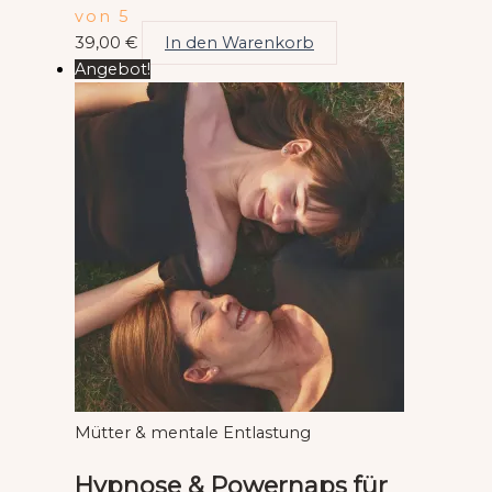
von 5
39,00
€
In den Warenkorb
Angebot!
Mütter & mentale Entlastung
Hypnose & Powernaps für