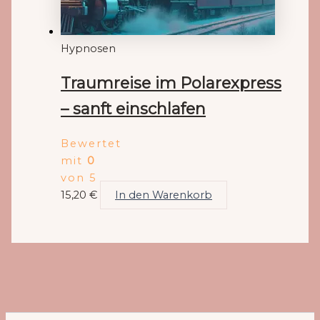
Hypnosen
Traumreise im Polarexpress
– sanft einschlafen
Bewertet
mit
0
von 5
15,20
€
In den Warenkorb