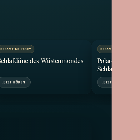
DREAMTIME STORY
DREAMTIME STORY
Schlafdüne des Wüstenmondes
Polarexpress z
Schlafs
JETZT HÖREN
JETZT HÖREN