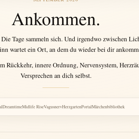
Ankommen.
. Die Tage sammeln sich. Und irgendwo zwischen Lic
nn wartet ein Ort, an dem du wieder bei dir ankomms
um Rückkehr, innere Ordnung, Nervensystem, Herzrä
Versprechen an dich selbst.
al
Dreamtime
Midlife Rise
Vagusnerv
Herzgarten
Portal
Märchenbibliothek