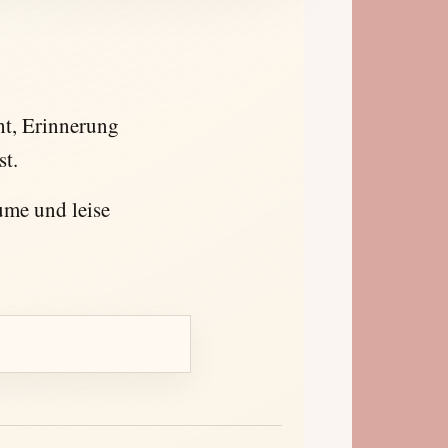
ht, Erinnerung
t.
ume und leise