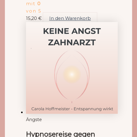
mit
0
von 5
15,20
€
In den Warenkorb
Ängste
Hypnosereise gegen