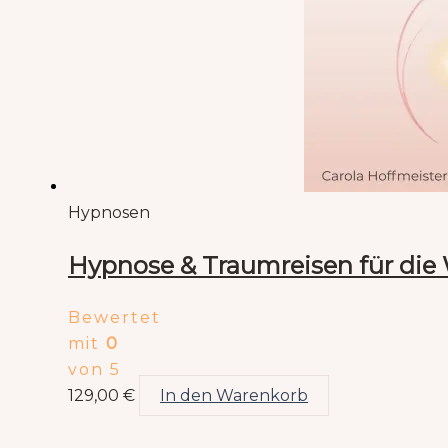
Hypnosen
Hypnose & Traumreisen für die W
Bewertet
mit
0
von 5
129,00
€
In den Warenkorb