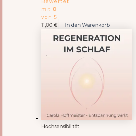
Bewertet
mit
0
von 5
11,00
€
In den Warenkorb
Hochsensibilität