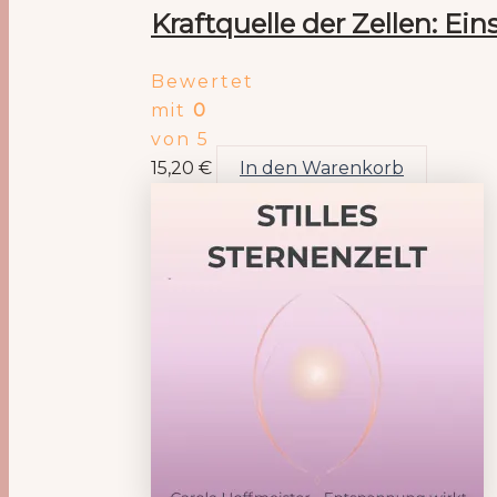
Kraftquelle der Zellen: E
Bewertet
mit
0
von 5
15,20
€
In den Warenkorb