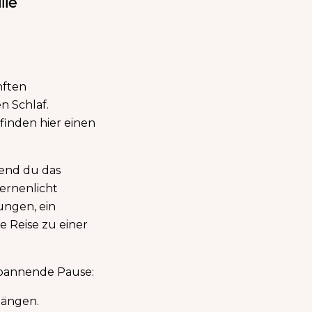
lle
nften
n Schlaf.
inden hier einen
rend du das
ternenlicht
ungen, ein
 Reise zu einer
tspannende Pause:
längen.