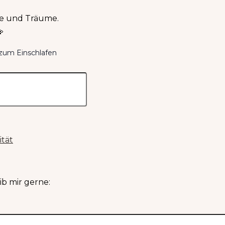
gie und Träume.

 zum Einschlafen
ität
b mir gerne: