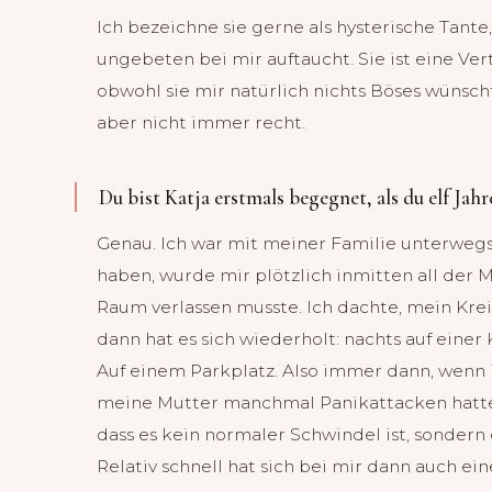
Ich bezeichne sie gerne als hysterische Tant
ungebeten bei mir auftaucht. Sie ist eine Ver
obwohl sie mir natürlich nichts Böses wünscht
aber nicht immer recht.
Du bist Katja erstmals begegnet, als du elf Jahre
Genau. Ich war mit meiner Familie unterwegs
haben, wurde mir plötzlich inmitten all der 
Raum verlassen musste. Ich dachte, mein Kreis
dann hat es sich wiederholt: nachts auf einer 
Auf einem Parkplatz. Also immer dann, wenn i
meine Mutter manchmal Panikattacken hatte,
dass es kein normaler Schwindel ist, sondern 
Relativ schnell hat sich bei mir dann auch ei