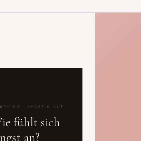
TERVIEW · ANGST & MUT
ie fühlt sich
ngst an?