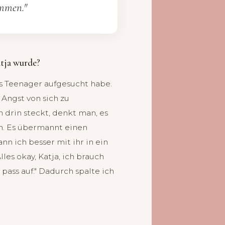
ommen."
atja wurde?
ls Teenager aufgesucht habe.
 Angst von sich zu
 drin steckt, denkt man, es
n. Es übermannt einen
nn ich besser mit ihr in ein
es okay, Katja, ich brauch
 pass auf." Dadurch spalte ich