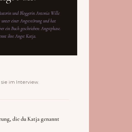
Autorin und Bloggerin Antonia Wille
t unter einer Angststörung und hat
er ein Buch geschrieben:
Angstphase
.
ennt ihre Angst Katja.
sie im Interview.
rung, die du Katja genannt