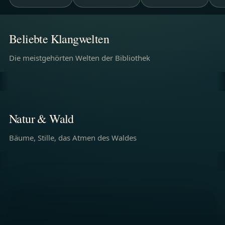
KLANGWELT
KLANGWELT
Im Feenwald
Aufbruch
Beliebte Klangwelten
Die meistgehörten Welten der Bibliothek
JETZT HÖREN
JETZT HÖREN
KLANGWELT
KLANGWELT
Im Kiefernwald
Wind in den 
Natur & Wald
Bäume, Stille, das Atmen des Waldes
JETZT HÖREN
JETZT HÖREN