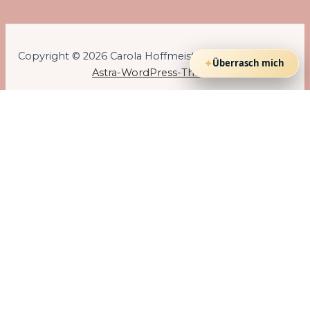
Copyright © 2026 Carola Hoffmeister | Präsentiert von
✦
Überrasch mich
Astra-WordPress-Theme
ENTSPANNUNG WIRKT
Diese Bibliothek ist Teil des Abendraums.
Dort findest du weitere Traumreisen,
Hypnosen und Abendrituale für
unterschiedliche Lebensphasen.