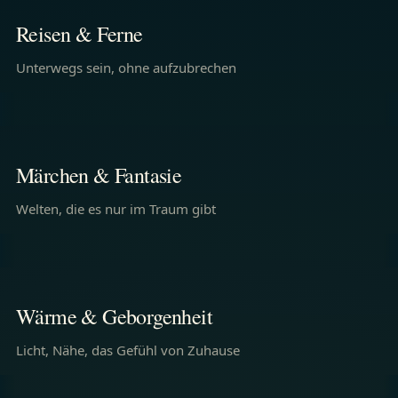
Highlands High
Eine Stadt er
Reisen & Ferne
Unterwegs sein, ohne aufzubrechen
JETZT HÖREN
JETZT HÖREN
KLANGWELT
MÄRCHEN
Im Feenwald
Der Märchenr
Märchen & Fantasie
Welten, die es nur im Traum gibt
JETZT HÖREN
JETZT HÖREN
KLANGWELT
MUSIK
Kaminfeuer & Weihnachtslieder
Donner & Kla
Wärme & Geborgenheit
Licht, Nähe, das Gefühl von Zuhause
JETZT HÖREN
JETZT HÖREN